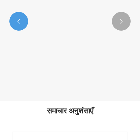


25 केवी उपकरण विद्युतचुंबकीय पीटी संभावित
ट्रांसफार्मर
और देखें >>
समाचार अनुशंसाएँ