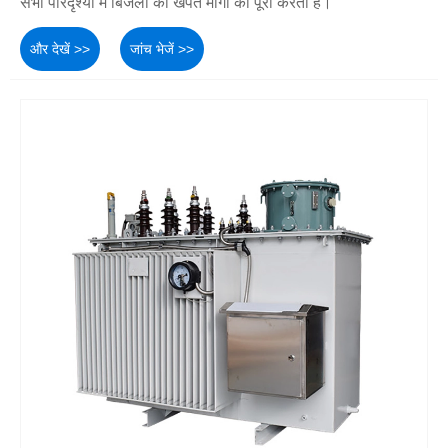
सभी परिदृश्यों में बिजली की खपत मांगों को पूरा करता है।
और देखें >>
जांच भेजें >>