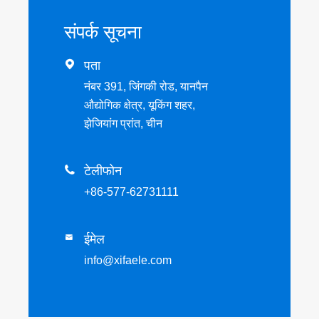
संपर्क सूचना

पता
नंबर 391, जिंगकी रोड, यानपैन
औद्योगिक क्षेत्र, यूकिंग शहर,
झेजियांग प्रांत, चीन

टेलीफोन
+86-577-62731111
ईमेल

info@xifaele.com