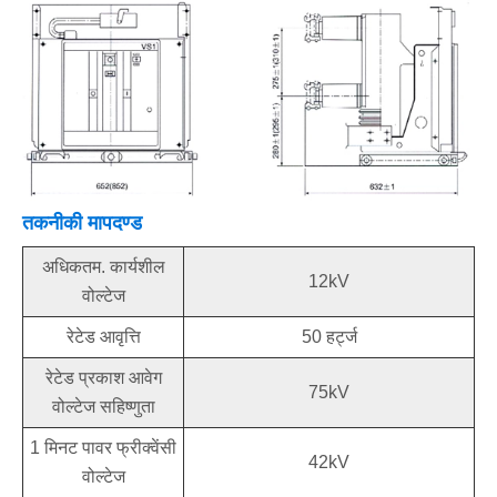
तकनीकी मापदण्ड
अधिकतम. कार्यशील
12kV
वोल्टेज
रेटेड आवृत्ति
50 हर्ट्ज
रेटेड प्रकाश आवेग
75kV
वोल्टेज सहिष्णुता
1 मिनट पावर फ्रीक्वेंसी
42kV
वोल्टेज