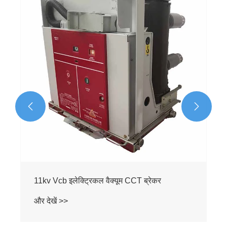
35 36 केवी 
और देखें >


v Vcb इलेक्ट्रिकल वैक्यूम CCT ब्रेकर
देखें >>