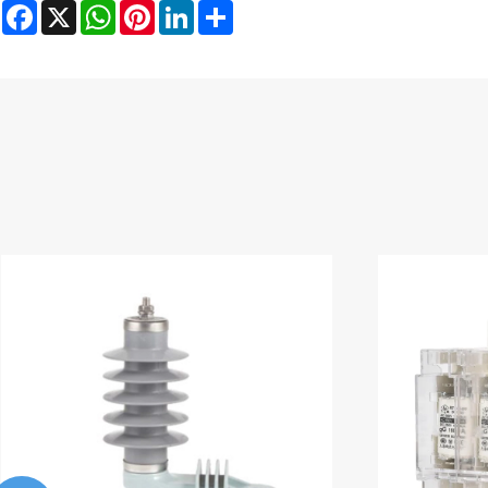
Facebook
X
WhatsApp
Pinterest
LinkedIn
Share