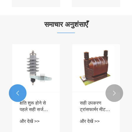
समाचार अनुशंसाएँ


क्षति शुरू होने से
सही उपकरण
पहले सही सर्ज
ट्रांसफार्मर मीटरिंग
अरेस्टर आपके
सटीकता और
और देखें >>
और देखें >>
पावर सिस्टम की
सिस्टम सुरक्षा में
सुरक्षा कैसे कर
कैसे सुधार कर