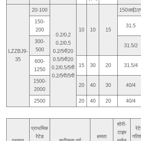
20-100
150आई1ए
150-
31.5
200
10
10
15
0.2/0.2
300-
0.2/0.5
31.5/2
500
LZZBJ9-
0.2/5पी20
35
0.5/5पी20
600-
15
30
20
31.5/4
0.2/0.5/5पी
1250
0.2/5पी/5पी
1500-
20
40
30
40/4
2000
2500
20
40
20
40/4
शोरी-
प्राथमिक
रेट
टाइम
रेटेड
क्षमता
गति
प्रकार
सटीकता वर्ग
थर्मल