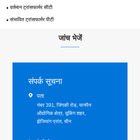
वर्तमान ट्रांसफार्मर सीटी
संभावित ट्रांसफार्मर पीटी
जांच भेजें
संपर्क सूचना

पता
नंबर 391, जिंगकी रोड, यानपैन
औद्योगिक क्षेत्र, यूकिंग शहर,
झेजियांग प्रांत, चीन