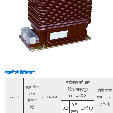
तकनीकी विशिष्टता:
सटीकता वर्ग और
प्राथमिक
रेटेड आउटपुट
शोरी-टाइम
रेटेड
cosΦ=0.8
प्रकार
सटीकता वर्ग
थर्मल करंट
वर्तमान
(kA/S)
0.5
(ए)
0.2
10पी10
(एस)