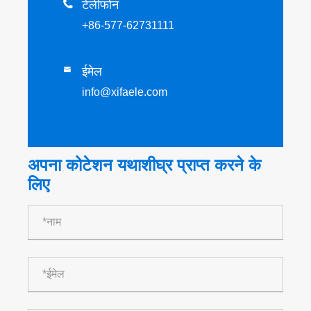

टेलीफोन
+86-577-62731111
ईमेल

info@xifaele.com
अपना कोटेशन यथाशीघ्र प्राप्त करने के
लिए