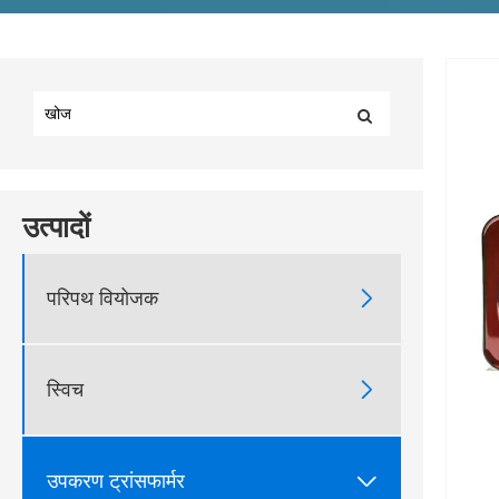
उत्पादों

परिपथ वियोजक

स्विच

उपकरण ट्रांसफार्मर