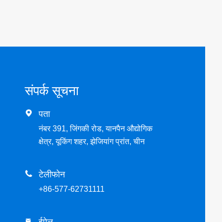
संपर्क सूचना

पता
नंबर 391, जिंगकी रोड, यानपैन औद्योगिक
क्षेत्र, यूकिंग शहर, झेजियांग प्रांत, चीन

टेलीफोन
+86-577-62731111
