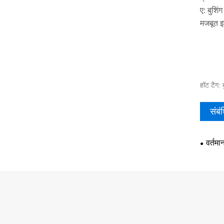
ए: बुशि
मजबूत इन
हॉट टैग: 
संबं
वर्तमा