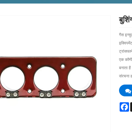
बुशि
गैस इन्स
इक्विपमे
ट्रांसफार
एक कॉम्प
बनाता है
संरचना ह
F