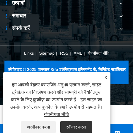
उत्पादों
समाचार
संपर्क करें
Links
|
Sitemap
|
RSS
|
XML
|
गोपनीयता नीति
कॉपीराइट © 2025 वानजाउ Xifa इलेक्ट्रिकल इक्विपमेंट कं, लिमिटेड सर्वाधिकार
सुरक्षित।
X
हम आपको बेहतर ब्राउज़िंग अनुभव प्रदान करने, साइट
ट्रैफ़िक का विश्लेषण करने और सामग्री को वैयक्तिकृत
करने के लिए कुकीज़ का उपयोग करते हैं। इस साइट का
उपयोग करके, आप कुकीज़ के हमारे उपयोग से सहमत हैं।
गोपनीयता नीति
अस्वीकार करना
स्वीकार करना