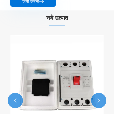
जमा करना

नये उत्पाद
33kv 50kva दो घुमावदार तेल डूबे ट्रांसफार्मर
और देखें >>

