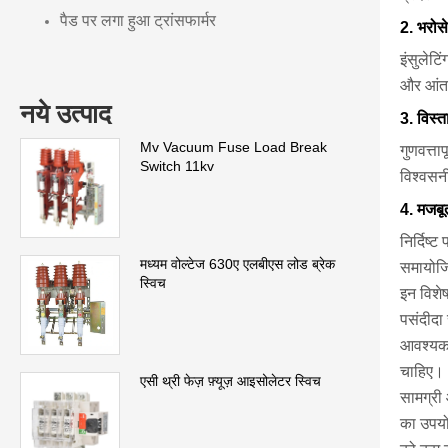
पैड पर लगा हुआ ट्रांसफार्मर
2. भरोसे
इंसुलेटि
और आंतर
नये उत्पाद
3. विस्
Mv Vacuum Fuse Load Break
गुणवत्ता
Switch 11kv
विश्वसन
4. मजबू
निर्दिष
मध्यम वोल्टेज 630ए एलबीएस लोड ब्रेक
समायोजि
स्विच
इन विशे
पसंदीदा
आवश्यकता
चाहिए।
एसी थ्री फेज़ फ़्यूज़ आइसोलेटर स्विच
सामग्री 
का उपयो