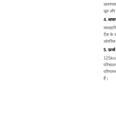
आवश्यकत
धूल और अ
4. आसान
व्यावहा
टैंक के
आंतरिक 
5. ऊर्जा
125kva 
परिचालन
परिणामस
हैं।