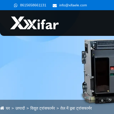
8615658661131
info@xifaele.com
घर
उत्पादों
विद्युत ट्रांसफार्मर
तेल में डूबा ट्रांसफार्मर