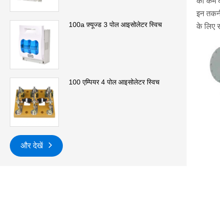
को कम कर
इन तकनी
100a फ़्यूज्ड 3 पोल आइसोलेटर स्विच
के लिए स
100 एम्पियर 4 पोल आइसोलेटर स्विच
और देखें