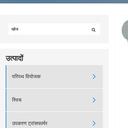
उत्पादों

परिपथ वियोजक

स्विच

उपकरण ट्रांसफार्मर