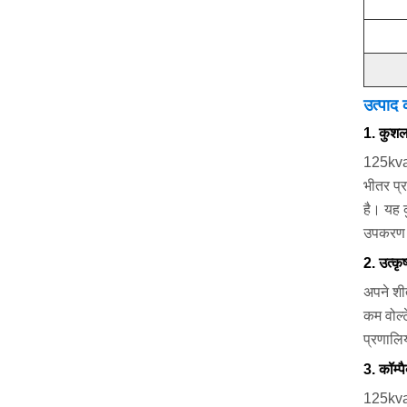
उत्पाद 
1. कुशल
125kva 3
भीतर प्र
है। यह क
उपकरण ज
2. उत्कृष
अपने शीत
कम वोल्
प्रणालिय
3. कॉम्प
125kva 3