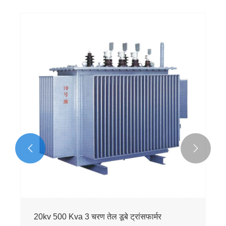


20kv 500 Kva 3 चरण तेल डूबे ट्रांसफार्मर