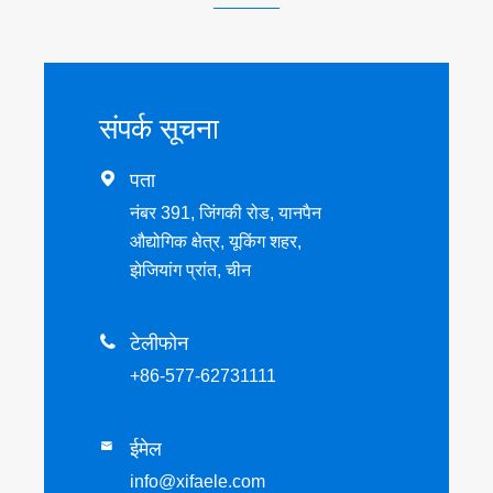
संपर्क सूचना

पता
नंबर 391, जिंगकी रोड, यानपैन
औद्योगिक क्षेत्र, यूकिंग शहर,
झेजियांग प्रांत, चीन

टेलीफोन
+86-577-62731111
ईमेल

info@xifaele.com