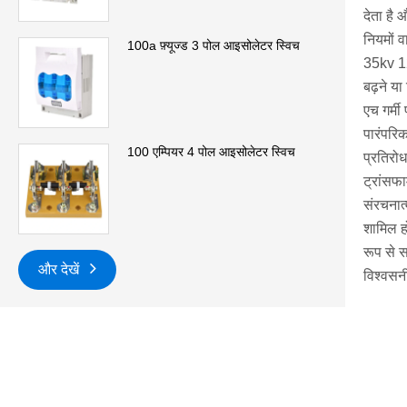
देता है 
नियमों व
100a फ़्यूज्ड 3 पोल आइसोलेटर स्विच
35kv 125
बढ़ने य
एच गर्मी
पारंपरिक
100 एम्पियर 4 पोल आइसोलेटर स्विच
प्रतिरो
ट्रांसफा
संरचनात्
शामिल हो
रूप से स
और देखें
विश्वसन