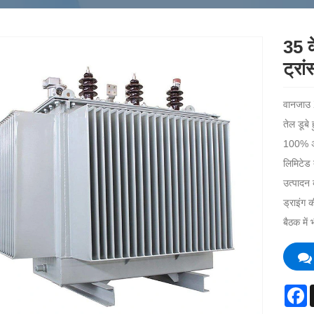
35 क
ट्रां
वानजाउ 
तेल डूबे
100% अनु
लिमिटेड 
उत्पादन 
ड्राइंग 
बैठक में
F