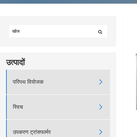
उत्पादों

परिपथ वियोजक

स्विच

उपकरण ट्रांसफार्मर