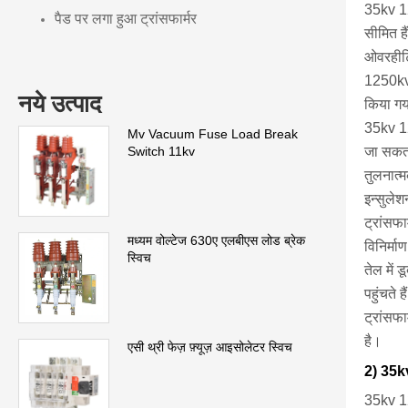
35kv 125
पैड पर लगा हुआ ट्रांसफार्मर
सीमित ह
ओवरहीटि
1250kva 
नये उत्पाद
किया गय
35kv 125
Mv Vacuum Fuse Load Break
जा सकता 
Switch 11kv
तुलनात्म
इन्सुलेश
ट्रांसफा
मध्यम वोल्टेज 630ए एलबीएस लोड ब्रेक
विनिर्म
स्विच
तेल में
पहुंचते
ट्रांसफा
है।
एसी थ्री फेज़ फ़्यूज़ आइसोलेटर स्विच
2) 35kv
35kv 12