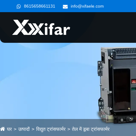
8615658661131
info@xifaele.com
घर
उत्पादों
विद्युत ट्रांसफार्मर
तेल में डूबा ट्रांसफार्मर