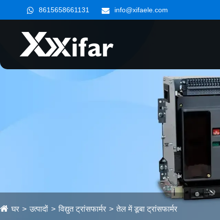
8615658661131
info@xifaele.com
घर
उत्पादों
विद्युत ट्रांसफार्मर
तेल में डूबा ट्रांसफार्मर