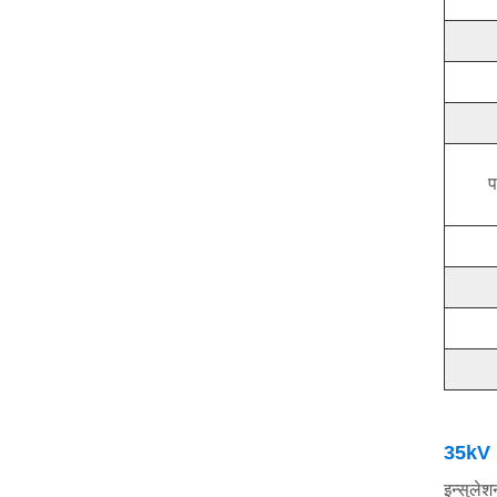
प
35kV 1
इन्सुले