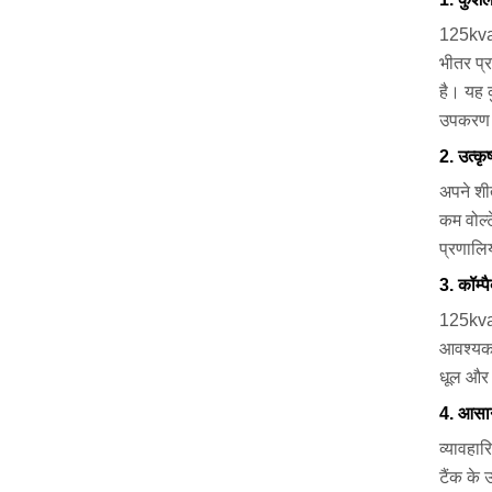
125kva 3
भीतर प्र
है। यह क
उपकरण ज
2. उत्कृष
अपने शीत
कम वोल्
प्रणालिय
3. कॉम्प
125kva 3
आवश्यकत
धूल और अ
4. आसान
व्यावहा
टैंक के