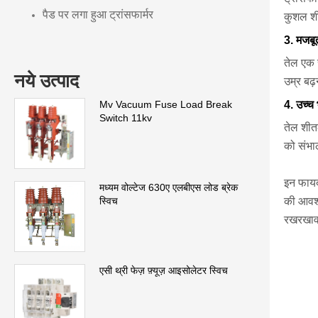
पैड पर लगा हुआ ट्रांसफार्मर
कुशल शी
3. मजबू
तेल एक 
नये उत्पाद
उम्र बढ
4. उच्च
Mv Vacuum Fuse Load Break
Switch 11kv
तेल शीत
को संभा
इन फायदो
मध्यम वोल्टेज 630ए एलबीएस लोड ब्रेक
की आवश्
स्विच
रखरखाव 
एसी थ्री फेज़ फ़्यूज़ आइसोलेटर स्विच