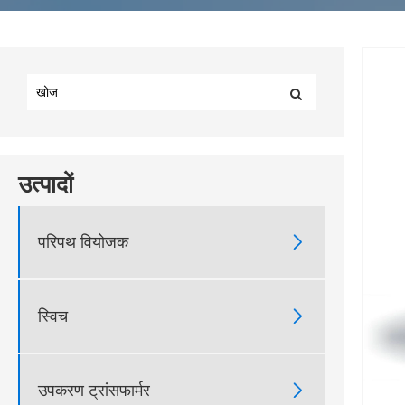
उत्पादों

परिपथ वियोजक

स्विच

उपकरण ट्रांसफार्मर