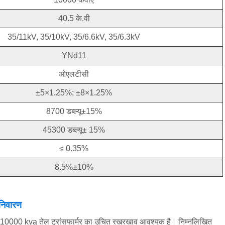
40.5 के.वी
35/11kV, 35/10kV, 35/6.6kV, 35/6.3kV
YNd11
ओएलटीसी
±5×1.25%; ±8×1.25%
8700 डब्ल्यू±15%
45300 डब्ल्यू± 15%
≤ 0.35%
8.5%±10%
निवारण
110000 kva तेल ट्रांसफार्मर का उचित रखरखाव आवश्यक है। निम्नलिखित