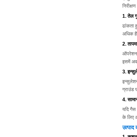
निरीक्षण
1. तेल ग
ढांकता ह
अधिक है
2. तापम
ऑपरेशन 
इसमें अ
3. इन्सु
इन्सुले
ग्राउंड
4. सामान
यदि गैस 
के लिए 
उत्पाद 
1. कुशल