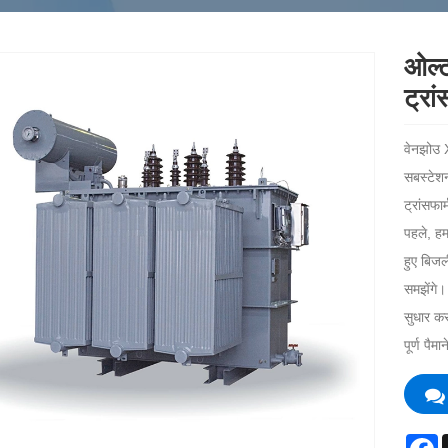
ओल्
ट्रां
वेनझोउ X
सबस्टेश
ट्रांसफा
पहले, हम
हुए बिजल
समझेंगे।
सुधार कर
पूर्ण पैम
F