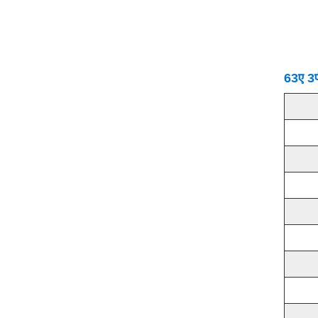
63ए 3पी