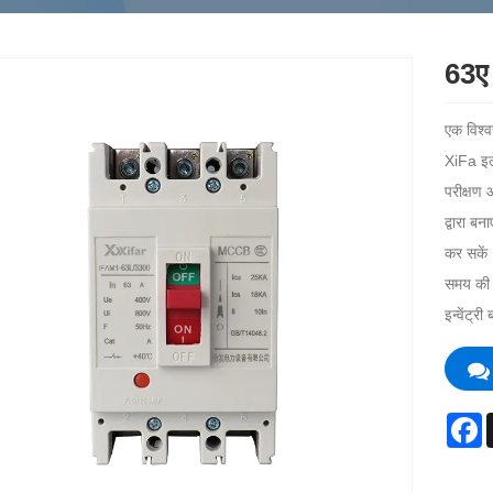
63ए 
एक विश्व
XiFa इले
परीक्षण 
द्वारा ब
कर सकें।
समय की ग
इन्वेंट्र
F