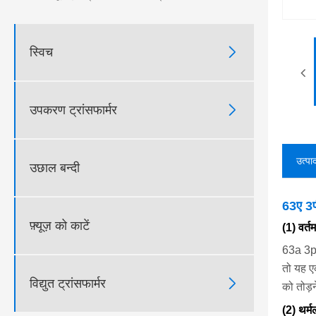

स्विच

उपकरण ट्रांसफार्मर
उत्पा
उछाल बन्दी
63ए 3पी
फ़्यूज़ को काटें
(1) वर्
63a 3p म
तो यह एक

विद्युत ट्रांसफार्मर
को तोड़
(2) थर्मल