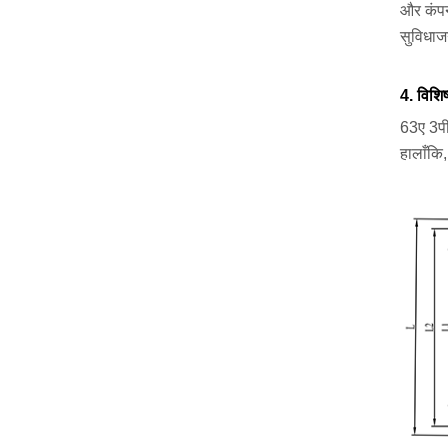
और कंपन
सुविधाज
4. विशिष
63ए 3पी
हालाँकि