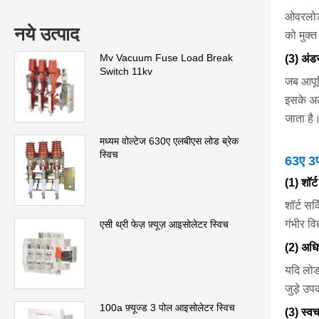
ओवरलोड स
नये उत्पाद
को मुक्
Mv Vacuum Fuse Load Break
(3) अंडर
Switch 11kv
जब आपूर्
इसके अल
जाता है
मध्यम वोल्टेज 630ए एलबीएस लोड ब्रेक
स्विच
63ए 3पी
(1) शॉर्ट
शॉर्ट सर
गंभीर वि
एसी थ्री फेज़ फ़्यूज़ आइसोलेटर स्विच
(2) अधि
यदि लोड
जुड़े उप
100a फ़्यूज्ड 3 पोल आइसोलेटर स्विच
(3) स्व