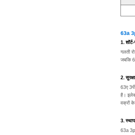
63a 3p
1. शॉर्ट
गलती रो
जबकि 63
2. सुरक
63ए 3पी
है। इलेक
वक्रों क
3. स्था
63a 3p म