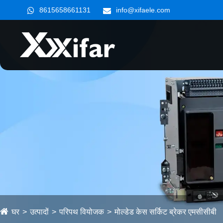
8615658661131
info@xifaele.com
घर
उत्पादों
परिपथ वियोजक
मोल्डेड केस सर्किट ब्रेकर एमसीसीबी