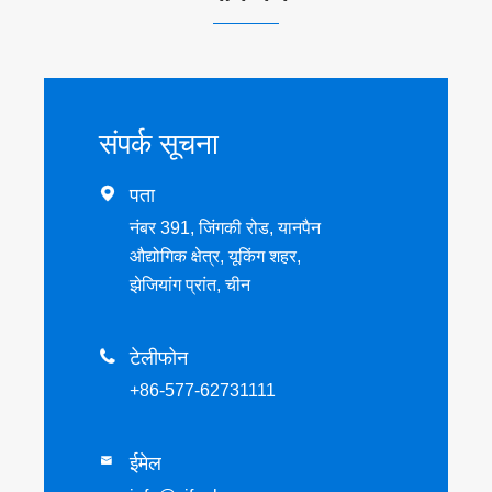
संपर्क सूचना

पता
नंबर 391, जिंगकी रोड, यानपैन
औद्योगिक क्षेत्र, यूकिंग शहर,
झेजियांग प्रांत, चीन

टेलीफोन
+86-577-62731111
ईमेल
