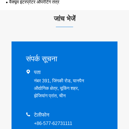
वैक्यूम इंटरप्रेटर ऑपरेटिंग तंत्र
जांच भेजें
संपर्क सूचना

पता
नंबर 391, जिंगकी रोड, यानपैन
औद्योगिक क्षेत्र, यूकिंग शहर,
झेजियांग प्रांत, चीन

टेलीफोन
+86-577-62731111