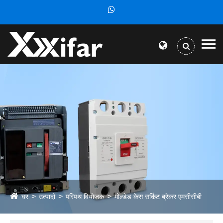
घर
उत्पादों
परिपथ वियोजक
मोल्डेड केस सर्किट ब्रेकर एमसीसीबी